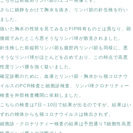
こちらは前縦郭リンパ節のエコー画像です。
さらに鎮静をかけて胸水を抜き、リンパ節の針生検を行い
ました。
抜いた胸水の性状を見てみるとFIP特有ものとは異なり、顕
微鏡でみたところ悪そうなリンパ球が散見されました。
針生検した前縦郭リンパ節も腹腔内リンパ節も同様に、悪
そうなリンパ球がほとんどを占めており、この時点で高悪
性度リンパ腫を強く疑いました。
確定診断のために、血液とリンパ節・胸水から猫コロナウ
イルスのPCR検査と細胞診検査、リンパ球クロナリティー
検査を外部検査機関に依頼しました。
こちらの検査は7日～10日で結果が出るのですが、結果はい
ずれの検体からも猫コロナウイルスは検出されず。
細胞診・クロナリティー検査の結果は予想通りT細胞性高悪