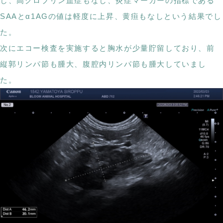
し、高グロブリン血症もなし、炎症マーカーの指標である
SAAとα1AGの値は軽度に上昇、黄疸もなしという結果でし
た。
次にエコー検査を実施すると胸水が少量貯留しており、前
縦郭リンパ節も腫大、腹腔内リンパ節も腫大していまし
た。