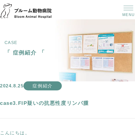
MENU
CASE
「
「
症例紹介
2024.8.25
症例紹介
case3.FIP疑いの抗悪性度リンパ腫
こんにちは。