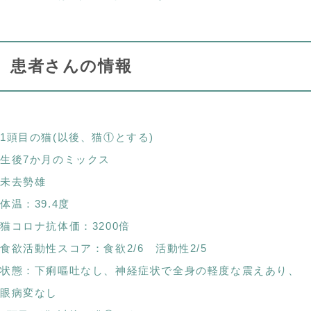
患者さんの情報
1頭目の猫(以後、猫①とする)
生後7か月のミックス
未去勢雄
体温：39.4度
猫コロナ抗体価：3200倍
食欲活動性スコア：食欲2/6 活動性2/5
状態：下痢嘔吐なし、神経症状で全身の軽度な震えあり、
眼病変なし