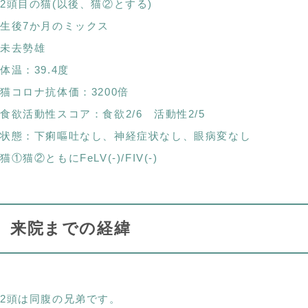
2頭目の猫(以後、猫②とする)
生後7か月のミックス
未去勢雄
体温：39.4度
猫コロナ抗体価：3200倍
食欲活動性スコア：食欲2/6 活動性2/5
状態：下痢嘔吐なし、神経症状なし、眼病変なし
猫①猫②ともにFeLV(-)/FIV(-)
来院までの経緯
2頭は同腹の兄弟です。