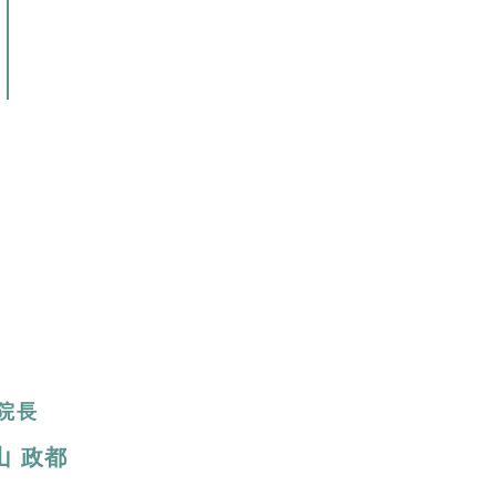
院長
⼭ 政都