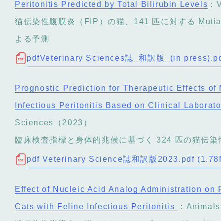
Peritonitis Predicted by Total Bilirubin Levels
：V
猫伝染性腹膜炎（FIP）の猫、141 匹に対する Muti
よる予測
pdfVeterinary Sciences誌_和訳版_(in press).p
Prognostic Prediction for Therapeutic Effects o
Infectious Peritonitis Based on Clinical Laborat
Sciences（2023）
臨床検査指標と身体的兆候に基づく 324 匹の猫伝染性
pdf Veterinary Science誌和訳版2023.pdf (1.7
Effect of Nucleic Acid Analog Administration on 
Cats with Feline Infectious Peritonitis
：Animal