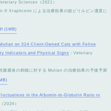
eteriary Sciences（2021）
an ® Xraphconn による治療効果の総ビリルビン濃度に
df (1MB)
f Mutian on 324 Client-Owned Cats with Feline
ory Indicators and Physical Signs
：Veteriary
腹膜炎の飼猫に対する Mutian の治療効果の予後予測
8MB)
Fluctuations in the Albumin-to-Globulin Ratio in
s（2024）