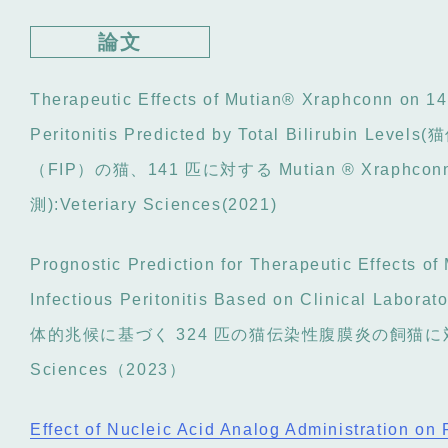
論文
Therapeutic Effects of Mutian® Xraphconn on 14
Peritonitis Predicted by Total Bilirubin Lev
（FIP）の猫、141 匹に対する Mutian ® Xra
測):Veteriary Sciences(2021)
Prognostic Prediction for Therapeutic Effects o
Infectious Peritonitis Based on Clinical Lab
体的兆候に基づく 324 匹の猫伝染性腹膜炎の飼猫に対する
Sciences（2023）
Effect of Nucleic Acid Analog Administration on 