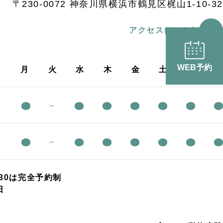
〒230-0072 神奈川県横浜市鶴⾒区梶⼭1-10-32
アクセスはこちら
WEB予約
月
火
水
木
金
土
日
祝
0
−
0
−
9:30は完全予約制
日