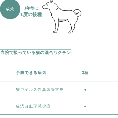
1年毎に
成犬
1度の接種
当院で扱っている猫の混合ワクチン
予防できる病気
3種
猫ウイルス性鼻気管支炎
●
猫汎白血球減少症
●