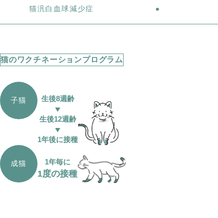
猫汎白血球減少症
●
猫のワクチネーションプログラム
生後8週齢
子猫
生後12週齢
1年後に接種
1年毎に
成猫
1度の接種